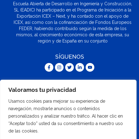
Escuela Abierta de Desarrollo en Ingeniería y Construcción,
SL (EADIC) ha participado en el Programa de Iniciación a la
Exportación ICEX – Next, y ha contado con el apoyo de
ICEX, así como con la cofinanciación de Fondos Europeos
FEDER, habiendo contribuido según la medida de los
mismos, al crecimiento económico de esta empresa, su
región y de España en su conjunto
SÍGUENOS
F
I
T
L
Y
a
n
w
i
o
c
s
i
n
u
e
t
t
k
t
b
a
t
e
u
Miembro de
o
g
e
d
b
Valoramos tu privacidad
o
r
r
i
e
k
a
n
-
m
-
Usamos cookies para mejorar su experiencia de
f
i
n
navegación, mostrarle anuncios o contenidos
Aviso legal
Política de Calidad y Medio Ambiente
Política de Privacidad
personalizados y analizar nuestro tráfico. Al hacer clic en
Política de Cookies
Términos y Condiciones de Venta Online
Política integrada
“Aceptar todo” usted da su consentimiento a nuestro uso
© EADIC 2022. Todos los derechos reservados.
de las cookies.