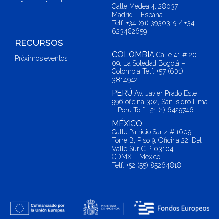
Calle Medea 4, 28037
Madrid – España
Telf: +34 (91) 3930319 / +34
623482659
RECURSOS
COLOMBIA
Calle 41 # 20 –
Próximos eventos
09, La Soledad Bogotá –
Colombia Telf: +57 (601)
3814942
PERÚ
Av. Javier Prado Este
996 oficina 302, San Isidro Lima
– Perú Telf: +51 (1) 6429746
MÉXICO
Calle Patricio Sanz # 1609.
Torre B, Piso 9, Oficina 22, Del
Valle Sur C.P. 03104.
CDMX – México
Telf: +52 (55) 85264818